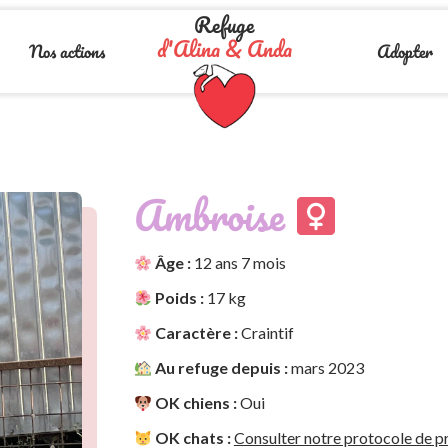
Refuge
d'Alina & Anda
Nos actions
Adopter
Ambroise
Âge :
12 ans 7 mois
Poids :
17 kg
Caractère :
Craintif
Au refuge depuis :
mars 2023
OK chiens :
Oui
OK chats :
Consulter notre protocole de pr