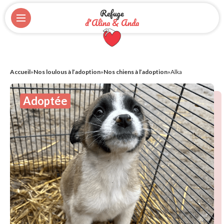
Refuge
d'Alina & Anda
Accueil
»
Nos loulous à l’adoption
»
Nos chiens à l’adoption
»
Alka
Adoptée