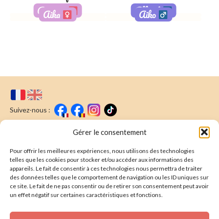
Aramys
Albert
Aika
Aiko
Adoptée
Adoptée
Suivez-nous :
Faire un don
Nous écrire
Gérer le consentement
Pour offrir les meilleures expériences, nous utilisons des technologies
Newsletter
telles que les cookies pour stocker et/ou accéder aux informations des
appareils. Le fait de consentir à ces technologies nous permettra de traiter
Souscrire
E-mail* :
des données telles que le comportement de navigation ou les ID uniques sur
ce site. Le fait de ne pas consentir ou de retirer son consentement peut avoir
J'ai lu & j'accepte la
politique de confidentalité
un effet négatif sur certaines caractéristiques et fonctions.
Présentation