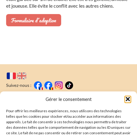
et joueuse. Elle évite le conflit avec les autres chiens.
Formulaire d’adoption
Suivez-nous :
Faire un don
Nous écrire
Gérer le consentement
Pour offrir les meilleures expériences, nous utilisons des technologies
Newsletter
telles que les cookies pour stocker et/ou accéder aux informations des
appareils. Le fait de consentir à ces technologies nous permettra de traiter
Souscrire
E-mail* :
des données telles que le comportement de navigation ou les ID uniques sur
ce site. Le fait de ne pas consentir ou de retirer son consentement peut avoir