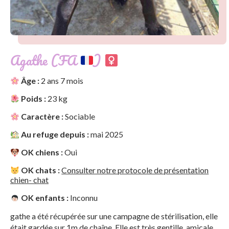
Agathe (FA
)
Âge :
2 ans 7 mois
Poids :
23 kg
Caractère :
Sociable
Au refuge depuis :
mai 2025
OK chiens :
Oui
OK chats :
Consulter notre protocole de présentation
chien- chat
OK enfants :
Inconnu
gathe a été récupérée sur une campagne de stérilisation, elle
était gardée sur 1m de chaîne. Elle est très gentille, amicale