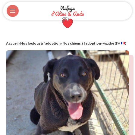
Refuge
d'Alina & Anda
Accueil
»
Nos loulous à l’adoption
»
Nos chiens à l’adoption
»
Agathe (FA
)