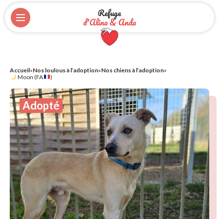
Refuge
d'Alina & Anda
Accueil
»
Nos loulous à l’adoption
»
Nos chiens à l’adoption
»
Moon (FA
)
Adopté