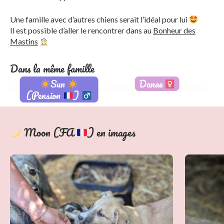
Une famille avec d’autres chiens serait l’idéal pour lui
Il est possible d’aller le rencontrer dans au
Bonheur des
Mastins
Dans la même famille
Sun
Danae
(Pension
)
Adopté
Moon (FA
) en images