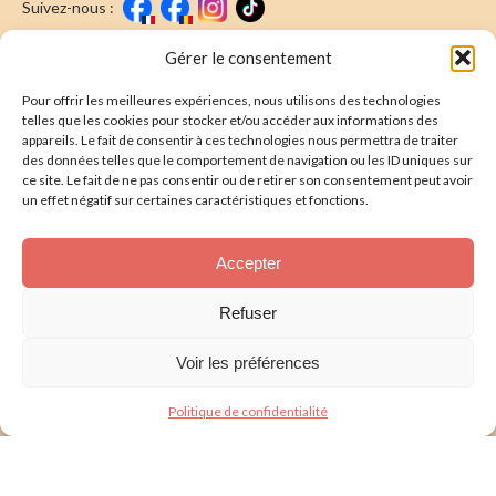
Suivez-nous :
Faire un don
Nous écrire
Gérer le consentement
Pour offrir les meilleures expériences, nous utilisons des technologies
Newsletter
telles que les cookies pour stocker et/ou accéder aux informations des
appareils. Le fait de consentir à ces technologies nous permettra de traiter
Souscrire
E-mail* :
des données telles que le comportement de navigation ou les ID uniques sur
ce site. Le fait de ne pas consentir ou de retirer son consentement peut avoir
J'ai lu & j'accepte la
politique de confidentalité
un effet négatif sur certaines caractéristiques et fonctions.
Présentation
Accepter
Nos actions
Refuser
Nous aider
Voir les préférences
Foire aux Questions
Politique de confidentialité
Politique de confidentialité
Mentions légales